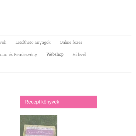
vek
Letölthető anyagok
Online főzés
gram és Rendezvény
Webshop
Hírlevél
Recept könyvek