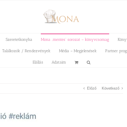
Szeretetkonyha
Mona „mentes” sorozat – könyvcsomag
Köny
Találkozók / Rendezvények
Média – Megjelenések
Partner pro
Elállás
Adataim
Előző
Következő