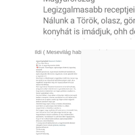
Ildi ( Mesevilág habbal ) ajánlója – A Na