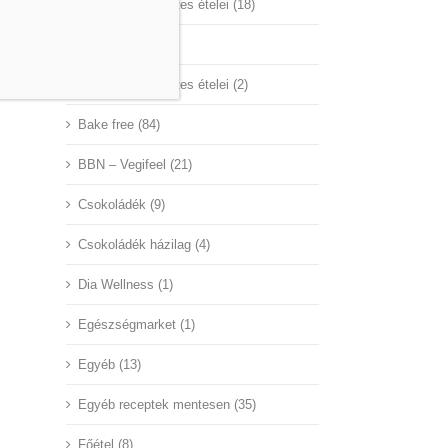
A Nagyvilág mentes ételei (18)
Aby Hungary (45)
Az ünnepek mentes ételei (2)
Bake free (84)
BBN – Vegifeel (21)
Csokoládék (9)
Csokoládék házilag (4)
Dia Wellness (1)
Egészségmarket (1)
Egyéb (13)
Egyéb receptek mentesen (35)
Főétel (8)