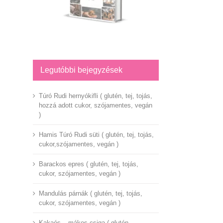
Legutóbbi bejegyzések
Túró Rudi hernyókifli ( glutén, tej, tojás,
hozzá adott cukor, szójamentes, vegán
)
Hamis Túró Rudi süti ( glutén, tej, tojás,
cukor,szójamentes, vegán )
Barackos epres ( glutén, tej, tojás,
cukor, szójamentes, vegán )
Mandulás párnák ( glutén, tej, tojás,
cukor, szójamentes, vegán )
Kakaós – mákos csiga ( glutén,