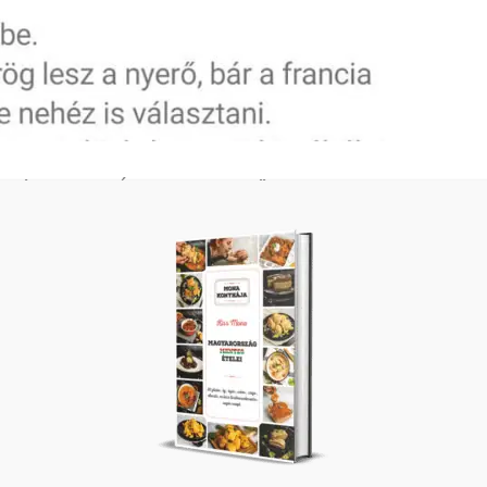
gyvilág Mentes Ételei könyvemről