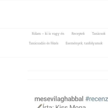
Kihagyás
Rólam – ki is vagy én
Receptek
Tanácsok
Tanácsadás és főzés
Események, tanfolyamok
View
Larger
Image