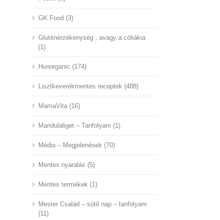
GK Food (3)
Gluténérzékenység , avagy a cöliákia
(1)
Hunorganic (174)
Lisztkeverékmentes receptek (488)
MamaVita (16)
Mandulaliget – Tanfolyam (1)
Média – Megjelenések (70)
Mentes nyaralás (5)
Mentes termékek (1)
Mester Család – sütő nap – tanfolyam
(11)