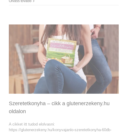
Olvass tovább
Szeretetkonyha – cikk a glutenerzekeny.hu
oldalon
A cikket itt tudod elolvasni:
https://glutenerzekeny.hu/konyvajanlo-szeretetkonyha-60db-