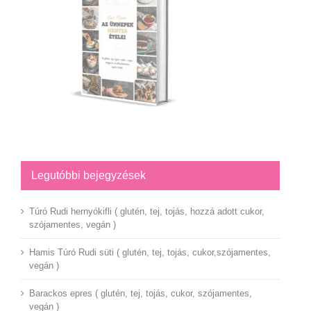
Legutóbbi bejegyzések
Túró Rudi hernyókifli ( glutén, tej, tojás, hozzá adott cukor,
szójamentes, vegán )
Hamis Túró Rudi süti ( glutén, tej, tojás, cukor,szójamentes,
vegán )
Barackos epres ( glutén, tej, tojás, cukor, szójamentes,
vegán )