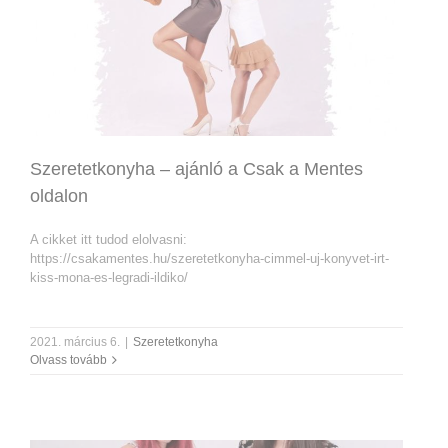
Szeretetkonyha – ajánló a Csak a Mentes
oldalon
A cikket itt tudod elolvasni:
https://csakamentes.hu/szeretetkonyha-cimmel-uj-konyvet-irt-
kiss-mona-es-legradi-ildiko/
2021. március 6.
|
Szeretetkonyha
Olvass tovább