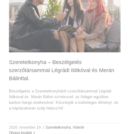
Szeretetkonyha – Beszélgetés
szerzőtársammal Légrádi Ildikóval és Merán
Bálinttal.
Beszélgetés a Szeretetkonyháról szerzőtársammal Légrádi
Ildikóval és Merán Bálint színésszel, az Adagio együttes
bariton hangú énekesével. Köszönjük a különleges élményt, és
a káprázatosan szép helyszínt!
2020. november 19.
|
Szeretetkonyha
,
Videók
Olvass tovább