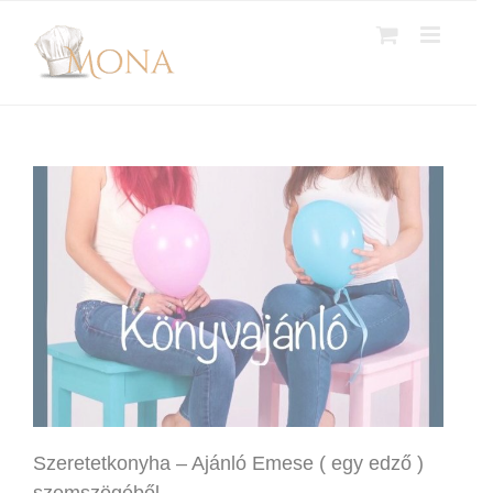
Kihagyás
Szeretetkonyha – Ajánló Emese ( egy edző )
szemszögéből