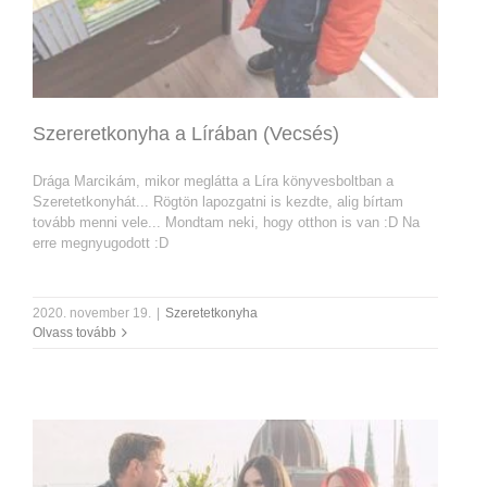
Szereretkonyha a Lírában (Vecsés)
Drága Marcikám, mikor meglátta a Líra könyvesboltban a
Szeretetkonyhát... Rögtön lapozgatni is kezdte, alig bírtam
tovább menni vele... Mondtam neki, hogy otthon is van :D Na
erre megnyugodott :D
2020. november 19.
|
Szeretetkonyha
Olvass tovább