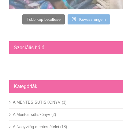
Több kép betöltése
Kövess engem
Szociális háló
Facebook
YouTube
Instagram
Kategóriák
A MENTES SÜTISKÖNYV (3)
A Mentes sütiskönyv (2)
A Nagyvilág mentes ételei (18)