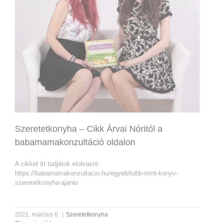
Szeretetkonyha – Cikk Árvai Nóritól a
babamamakonzultáció oldalon
A cikket itt tudjátok elolvasni:
https://babamamakonzultacio.hu/egyeb/tobb-mint-konyv-
szeretetkonyha-ajanlo
2021. március 6.
|
Szeretetkonyha