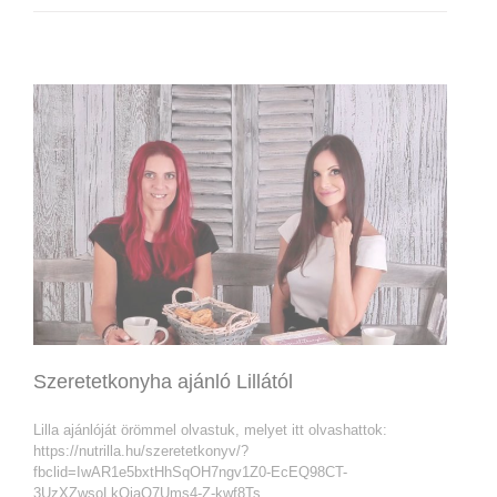
Szeretetkonyha ajánló Lillától
Lilla ajánlóját örömmel olvastuk, melyet itt olvashattok:
https://nutrilla.hu/szeretetkonyv/?
fbclid=IwAR1e5bxtHhSqOH7ngv1Z0-EcEQ98CT-
3UzXZwsoLkQjaQ7Ums4-Z-kwf8Ts