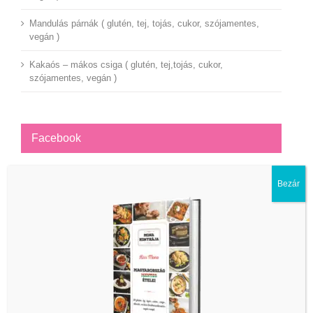
Mandulás párnák ( glutén, tej, tojás, cukor, szójamentes,
vegán )
Kakaós – mákos csiga ( glutén, tej,tojás, cukor,
szójamentes, vegán )
Facebook
Bezár
Instagram