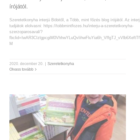
írójától.
Szeretetkonyha interjú Böbitől, a Több, mint főzés blog írójától. Az interjú
tudjátok elolvasni: https://tobbmintfozes.hu/interju-a-szeretetkonyha-
szerzoparosaval/?
fbclid=IwAR3CIzlgpcgiM0VhhwYLuQvIihwFluYia6h_VffgTJ_vVlb6Xeft
M
2020. december 20.
|
Szeretetkonyha
Olvass tovább