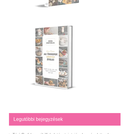
Legutóbbi bejegyzések