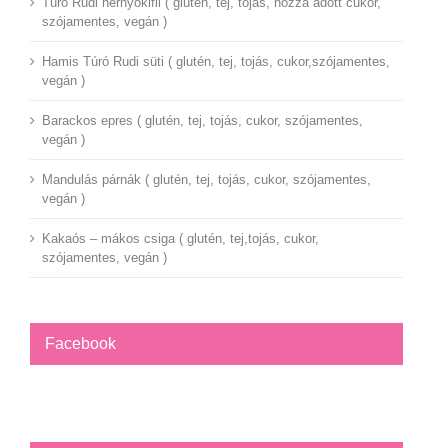
Túró Rudi hernyókifli ( glutén, tej, tojás, hozzá adott cukor,
szójamentes, vegán )
Hamis Túró Rudi süti ( glutén, tej, tojás, cukor,szójamentes,
vegán )
Barackos epres ( glutén, tej, tojás, cukor, szójamentes,
vegán )
Mandulás párnák ( glutén, tej, tojás, cukor, szójamentes,
vegán )
Kakaós – mákos csiga ( glutén, tej,tojás, cukor,
szójamentes, vegán )
Facebook