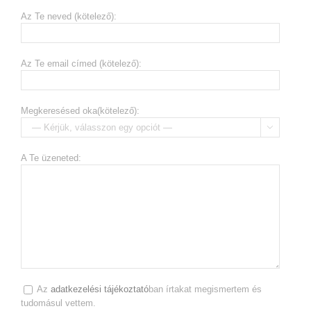
Az Te neved (kötelező):
Az Te email címed (kötelező):
Megkeresésed oka(kötelező):

A Te üzeneted:
Az
adatkezelési tájékoztató
ban írtakat megismertem és
tudomásul vettem.