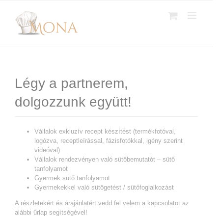
Kihagyás
Légy a partnerem,
dolgozzunk együtt!
Vállalok exkluzív recept készítést (termékfotóval,
logózva, receptleírással, fázisfotókkal, igény szerint
videóval)
Vállalok rendezvényen való sütőbemutatót – sütő
tanfolyamot
Gyermek sütő tanfolyamot
Gyermekekkel való sütögetést / sütőfoglalkozást
A részletekért és árajánlatért vedd fel velem a kapcsolatot az
alábbi űrlap segítségével!