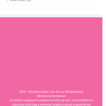
Wise Food (19)
2026 - MonaKonyhája |
Van élet az ételallergiával
Minden jog fenntartva!
Az oldalon megjelenő adatokat szerzői jog védi, azok letöltése és
másolása kizárólag a weboldal tulajdonosának engedélyével