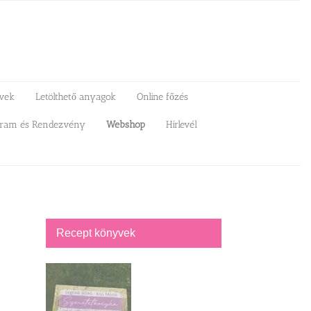
vek
Letölthető anyagok
Online főzés
gram és Rendezvény
Webshop
Hírlevél
Recept könyvek