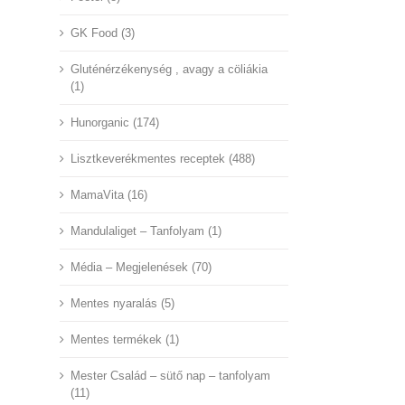
GK Food (3)
Gluténérzékenység , avagy a cöliákia
(1)
Hunorganic (174)
Lisztkeverékmentes receptek (488)
MamaVita (16)
Mandulaliget – Tanfolyam (1)
Média – Megjelenések (70)
Mentes nyaralás (5)
Mentes termékek (1)
Mester Család – sütő nap – tanfolyam
(11)