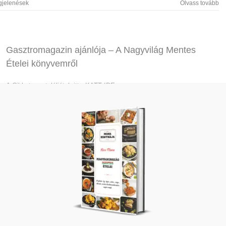
gjelenések
Olvass tovább
Gasztromagazin ajánlója – A Nagyvilág Mentes
Ételei könyvemről
A Cikket megtaláljátok itt - KATT IDE
gjelenések
Olvass tovább
Dóri ajánlója – A Nagyvilág Mentes Ételei
Könyvemről