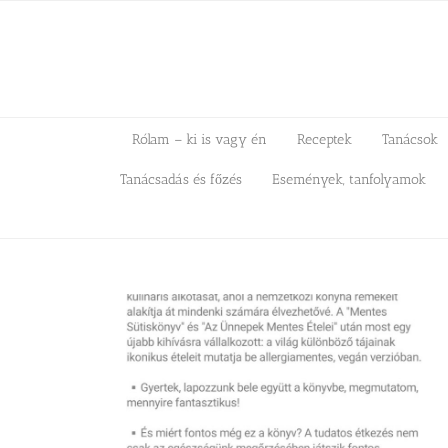
Kihagyás
Rólam – ki is vagy én
Receptek
Tanácsok
Tanácsadás és főzés
Események, tanfolyamok