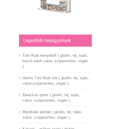
Legutóbbi bejegyzések
Túró Rudi hernyókifli ( glutén, tej, tojás,
hozzá adott cukor, szójamentes, vegán
)
Hamis Túró Rudi süti ( glutén, tej, tojás,
cukor,szójamentes, vegán )
Barackos epres ( glutén, tej, tojás,
cukor, szójamentes, vegán )
Mandulás párnák ( glutén, tej, tojás,
cukor, szójamentes, vegán )
Kakaós – mákos csiga ( glutén,