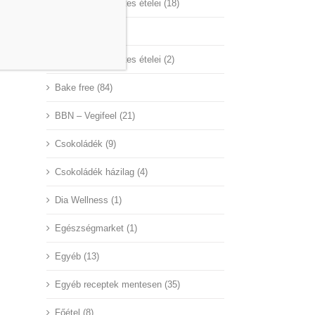
A Nagyvilág mentes ételei (18)
Aby Hungary (45)
Az ünnepek mentes ételei (2)
Bake free (84)
BBN – Vegifeel (21)
Csokoládék (9)
Csokoládék házilag (4)
Dia Wellness (1)
Egészségmarket (1)
Egyéb (13)
Egyéb receptek mentesen (35)
Főétel (8)