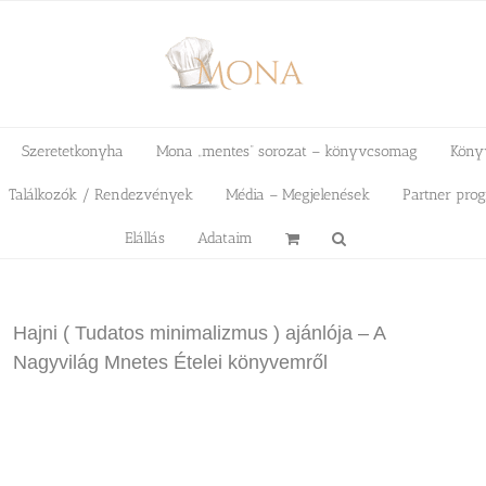
Szeretetkonyha
Mona „mentes” sorozat – könyvcsomag
Köny
Találkozók / Rendezvények
Média – Megjelenések
Partner pro
Elállás
Adataim
Hajni ( Tudatos minimalizmus ) ajánlója – A
Nagyvilág Mnetes Ételei könyvemről