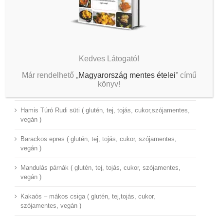
Legutóbbi bejegyzések
Kedves Látogató!
Már rendelhető „
Magyarország mentes ételei
” című
Túró Rudi hernyókifli ( glutén, tej, tojás, hozzá adott cukor,
könyv!
szójamentes, vegán )
Hamis Túró Rudi süti ( glutén, tej, tojás, cukor,szójamentes,
vegán )
Barackos epres ( glutén, tej, tojás, cukor, szójamentes,
vegán )
Mandulás párnák ( glutén, tej, tojás, cukor, szójamentes,
vegán )
Kakaós – mákos csiga ( glutén, tej,tojás, cukor,
szójamentes, vegán )