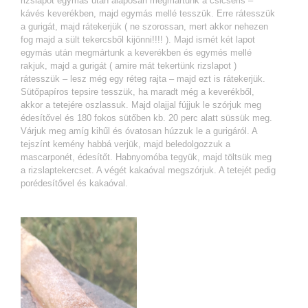
rizslapot egymás után alaposan megmártunk a csicseris –
kávés keverékben, majd egymás mellé tesszük. Erre rátesszük
a gurigát, majd rátekerjük ( ne szorossan, mert akkor nehezen
fog majd a sült tekercsből kijönni!!!! ). Majd ismét két lapot
egymás után megmártunk a keverékben és egymés mellé
rakjuk, majd a gurigát ( amire mát tekertünk rizslapot )
rátesszük – lesz még egy réteg rajta – majd ezt is rátekerjük.
Sütőpapíros tepsire tesszük, ha maradt még a keverékből,
akkor a tetejére oszlassuk. Majd olajjal fújjuk le szórjuk meg
édesítővel és 180 fokos sütőben kb. 20 perc alatt süssük meg.
Várjuk meg amíg kihűl és óvatosan húzzuk le a gurigáról. A
tejszínt kemény habbá verjük, majd beledolgozzuk a
mascarponét, édesítőt. Habnyomóba tegyük, majd töltsük meg
a rizslaptekercset. A végét kakaóval megszórjuk. A tetejét pedig
porédesítővel és kakaóval.