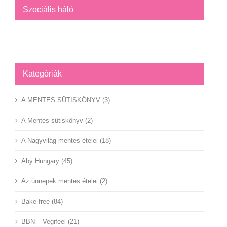
Szociális háló
Facebook
YouTube
Instagram
Kategóriák
A MENTES SÜTISKÖNYV (3)
A Mentes sütiskönyv (2)
A Nagyvilág mentes ételei (18)
Aby Hungary (45)
Az ünnepek mentes ételei (2)
Bake free (84)
BBN – Vegifeel (21)