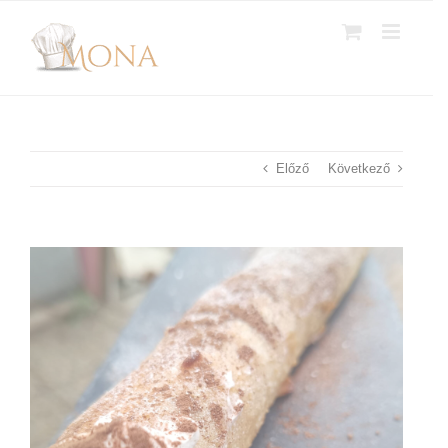
Kihagyás
Előző
Következő
View
Larger
Image