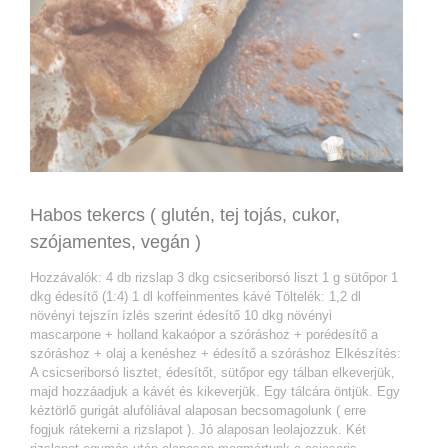
Habos tekercs ( glutén, tej tojás, cukor,
szójamentes, vegán )
Hozzávalók: 4 db rizslap 3 dkg csicseriborsó liszt 1 g sütőpor 1
dkg édesítő (1:4) 1 dl koffeinmentes kávé Töltelék: 1,2 dl
növényi tejszín ízlés szerint édesítő 10 dkg növényi
mascarpone + holland kakaópor a szóráshoz + porédesítő a
szóráshoz + olaj a kenéshez + édesítő a szóráshoz Elkészítés:
A csicseriborsó lisztet, édesítőt, sütőpor egy tálban elkeverjük,
majd hozzáadjuk a kávét és kikeverjük. Egy tálcára öntjük. Egy
kéztörlő gurigát alufóliával alaposan becsomagolunk ( erre
fogjuk rátekerni a rizslapot ). Jó alaposan leolajozzuk. Két