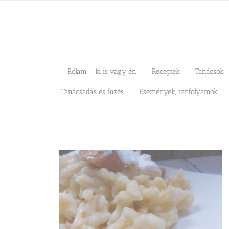
Kihagyás
Rólam – ki is vagy én
Receptek
Tanácsok
Tanácsadás és főzés
Események, tanfolyamok