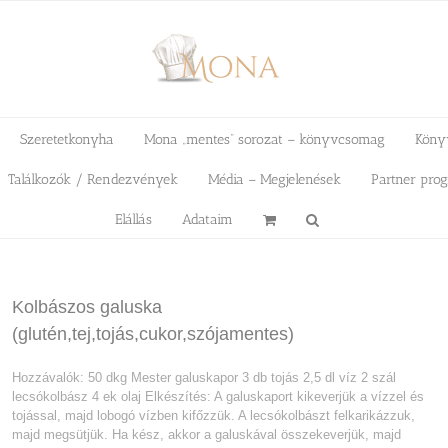
Szeretetkonyha
Mona „mentes” sorozat – könyvcsomag
Köny
Találkozók / Rendezvények
Média – Megjelenések
Partner pro
Elállás
Adataim
Kolbászos galuska
(glutén,tej,tojás,cukor,szójamentes)
Hozzávalók: 50 dkg Mester galuskapor 3 db tojás 2,5 dl víz 2 szál
lecsókolbász 4 ek olaj Elkészítés: A galuskaport kikeverjük a vízzel és
tojással, majd lobogó vízben kifőzzük. A lecsókolbászt felkarikázzuk,
majd megsütjük. Ha kész, akkor a galuskával összekeverjük, majd