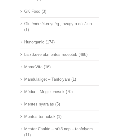
GK Food (3)
Gluténérzékenység , avagy a cöliákia
(1)
Hunorganic (174)
Lisztkeverékmentes receptek (488)
MamaVita (16)
Mandulaliget – Tanfolyam (1)
Média – Megjelenések (70)
Mentes nyaralás (5)
Mentes termékek (1)
Mester Család – sütő nap – tanfolyam
(11)