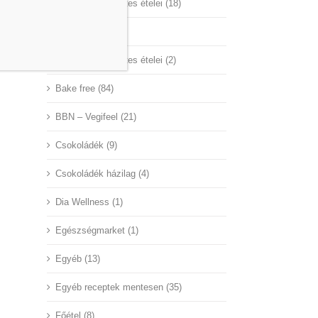
A Nagyvilág mentes ételei (18)
Aby Hungary (45)
Az ünnepek mentes ételei (2)
Bake free (84)
BBN – Vegifeel (21)
Csokoládék (9)
Csokoládék házilag (4)
Dia Wellness (1)
Egészségmarket (1)
Egyéb (13)
Egyéb receptek mentesen (35)
Főétel (8)