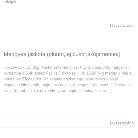
tálaljuk.
Olvass tovább
Meggyes piskóta (glutén,tej,cukor,szójamentes)
Hozzávalók: 25 dkg Mester süteményliszt 6 gr sütőpor 8 dg margarin -
olvasztva 1,5 ek édesítő (1:4) 5 db tojás + kb 15-20 dkg meggy + olaj a
kenéshez Elkészítés: Az alapanyagokat egy tálba tesszük és jó
alaposan kikeverjük, majd hozzáadjuk a meggyet és avval is elkeverjük.
Fánk formát kiolajozunk vékonyan, majd beleadagoljuk a [...]
Olvass tovább