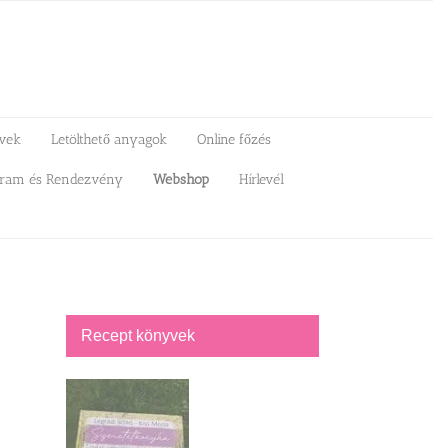
vek
Letölthető anyagok
Online főzés
gram és Rendezvény
Webshop
Hírlevél
Recept könyvek