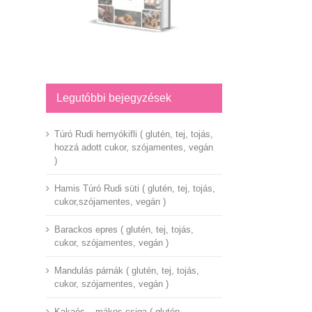
Legutóbbi bejegyzések
Túró Rudi hernyókifli ( glutén, tej, tojás,
hozzá adott cukor, szójamentes, vegán
)
Hamis Túró Rudi süti ( glutén, tej, tojás,
cukor,szójamentes, vegán )
Barackos epres ( glutén, tej, tojás,
cukor, szójamentes, vegán )
Mandulás párnák ( glutén, tej, tojás,
cukor, szójamentes, vegán )
Kakaós – mákos csiga ( glutén,