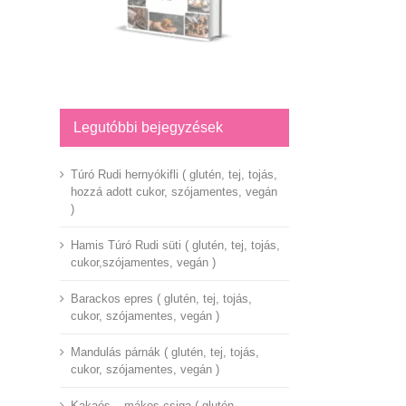
Legutóbbi bejegyzések
Túró Rudi hernyókifli ( glutén, tej, tojás,
hozzá adott cukor, szójamentes, vegán
)
Hamis Túró Rudi süti ( glutén, tej, tojás,
cukor,szójamentes, vegán )
Barackos epres ( glutén, tej, tojás,
cukor, szójamentes, vegán )
Mandulás párnák ( glutén, tej, tojás,
cukor, szójamentes, vegán )
Kakaós – mákos csiga ( glutén,