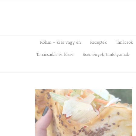
Kihagyás
Rólam – ki is vagy én
Receptek
Tanácsok
Tanácsadás és főzés
Események, tanfolyamok