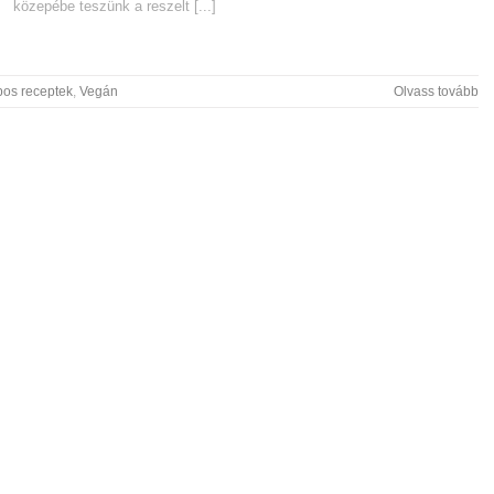
közepébe teszünk a reszelt [...]
pos receptek
,
Vegán
Olvass tovább