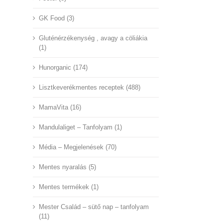
GK Food (3)
Gluténérzékenység , avagy a cöliákia
(1)
Hunorganic (174)
Lisztkeverékmentes receptek (488)
MamaVita (16)
Mandulaliget – Tanfolyam (1)
Média – Megjelenések (70)
Mentes nyaralás (5)
Mentes termékek (1)
Mester Család – sütő nap – tanfolyam
(11)