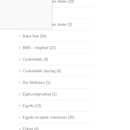
A Nagyvilág mentes ételei (18)
Aby Hungary (45)
Az ünnepek mentes ételei (2)
Bake free (84)
BBN – Vegifeel (21)
Csokoládék (9)
Csokoládék házilag (4)
Dia Wellness (1)
Egészségmarket (1)
Egyéb (13)
Egyéb receptek mentesen (35)
Főétel (8)