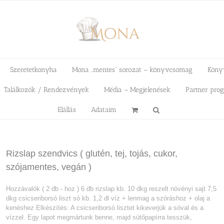
Szeretetkonyha
Mona „mentes” sorozat – könyvcsomag
Köny
Találkozók / Rendezvények
Média – Megjelenések
Partner pro
Elállás
Adataim
Rizslap szendvics ( glutén, tej, tojás, cukor,
szójamentes, vegán )
Hozzávalók ( 2 db - hoz ) 6 db rizslap kb. 10 dkg reszelt növényi sajt 7,5
dkg csicseriborsó liszt só kb. 1,2 dl víz + lenmag a szóráshoz + olaj a
kenéshez Elkészítés: A csicseriborsó lisztet kikeverjük a sóval és a
vízzel. Egy lapot megmártunk benne, majd sütőpapírra tesszük,