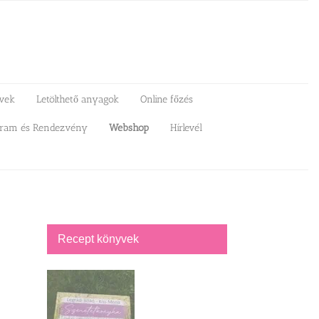
vek
Letölthető anyagok
Online főzés
gram és Rendezvény
Webshop
Hírlevél
Recept könyvek