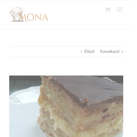
Kihagyás
Előző
Következő
View
Larger
Image