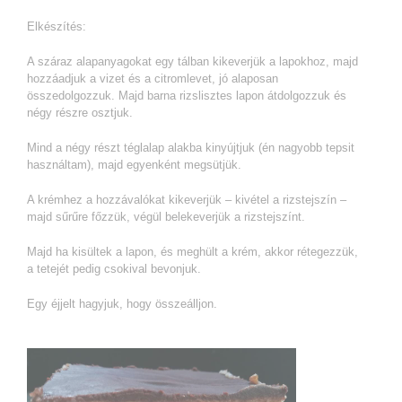
Elkészítés:
A száraz alapanyagokat egy tálban kikeverjük a lapokhoz, majd
hozzáadjuk a vizet és a citromlevet, jó alaposan
összedolgozzuk. Majd barna rizslisztes lapon átdolgozzuk és
négy részre osztjuk.
Mind a négy részt téglalap alakba kinyújtjuk (én nagyobb tepsit
használtam), majd egyenként megsütjük.
A krémhez a hozzávalókat kikeverjük – kivétel a rizstejszín –
majd sűrűre főzzük, végül belekeverjük a rizstejszínt.
Majd ha kisültek a lapon, és meghült a krém, akkor rétegezzük,
a tetejét pedig csokival bevonjuk.
Egy éjjelt hagyjuk, hogy összeálljon.