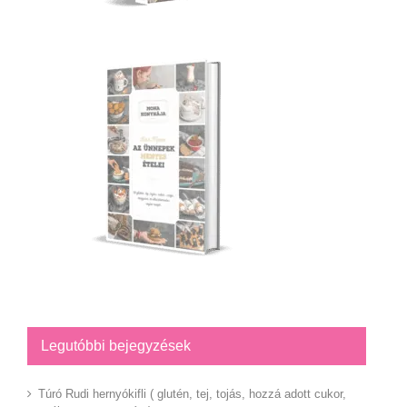
Legutóbbi bejegyzések
Túró Rudi hernyókifli ( glutén, tej, tojás, hozzá adott cukor,