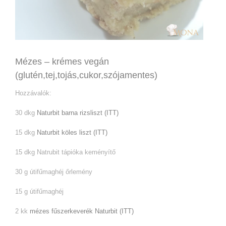
Mézes – krémes vegán
(glutén,tej,tojás,cukor,szójamentes)
Hozzávalók:
30 dkg
Naturbit barna rizsliszt (ITT)
15 dkg
Naturbit köles liszt (ITT)
15 dkg Natrubit tápióka keményítő
30 g útifűmaghéj őrlemény
15 g útifűmaghéj
2 kk
mézes fűszerkeverék Naturbit (ITT)