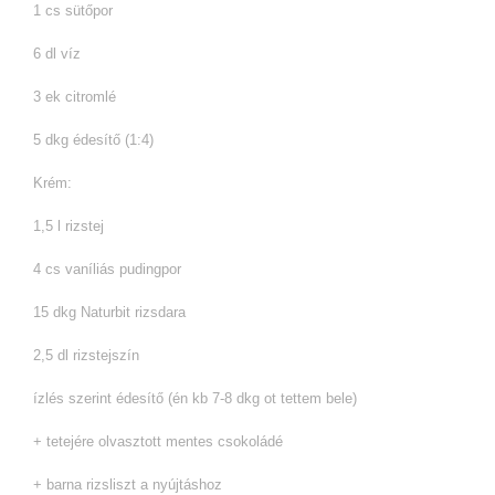
1 cs sütőpor
6 dl víz
3 ek citromlé
5 dkg édesítő (1:4)
Krém:
1,5 l rizstej
4 cs vaníliás pudingpor
15 dkg Naturbit rizsdara
2,5 dl rizstejszín
ízlés szerint édesítő (én kb 7-8 dkg ot tettem bele)
+ tetejére olvasztott mentes csokoládé
+ barna rizsliszt a nyújtáshoz