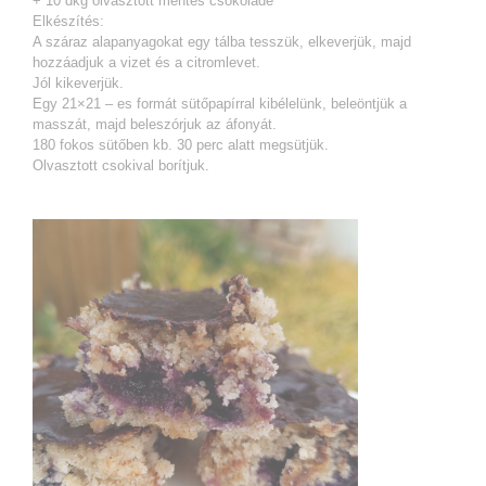
+ 10 dkg olvasztott mentes csokoládé
Elkészítés:
A száraz alapanyagokat egy tálba tesszük, elkeverjük, majd
hozzáadjuk a vizet és a citromlevet.
Jól kikeverjük.
Egy 21×21 – es formát sütőpapírral kibélelünk, beleöntjük a
masszát, majd beleszórjuk az áfonyát.
180 fokos sütőben kb. 30 perc alatt megsütjük.
Olvasztott csokival borítjuk.