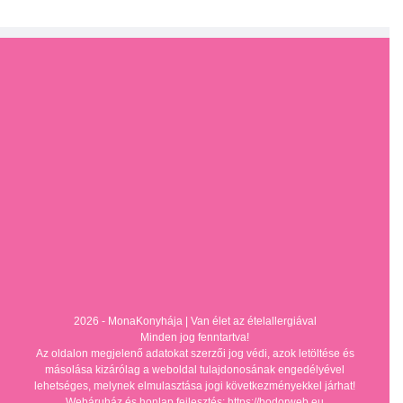
2026 - MonaKonyhája |
Van élet az ételallergiával
Minden jog fenntartva!
Az oldalon megjelenő adatokat szerzői jog védi, azok letöltése és
másolása kizárólag a weboldal tulajdonosának engedélyével
lehetséges, melynek elmulasztása jogi következményekkel járhat!
Webáruház és honlap fejlesztés: https://bodorweb.eu