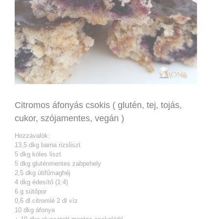
Citromos áfonyás csokis ( glutén, tej, tojás,
cukor, szójamentes, vegán )
Hozzávalók:
13,5 dkg barna rizsliszt
5 dkg köles liszt
5 dkg gluténmentes zabpehely
2,5 dkg útifűmaghéj
4 dkg édesítő (1:4)
6 g sütőpor
0,6 dl citromlé 2 dl víz
10 dkg áfonya