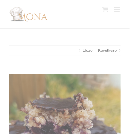
Kihagyás
Előző
Következő
View
Larger
Image