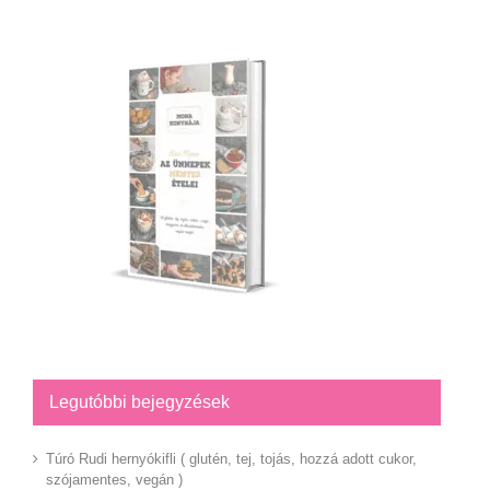
Legutóbbi bejegyzések
Túró Rudi hernyókifli ( glutén, tej, tojás, hozzá adott cukor,
szójamentes, vegán )