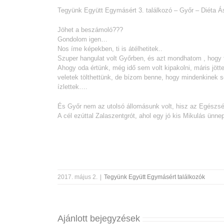
Tegyünk Együtt Egymásért 3. találkozó – Győr – Diéta Á
Jöhet a beszámoló???
Gondolom igen…
Nos íme képekben, ti is átélhetitek..
Szuper hangulat volt Győrben, és azt mondhatom , hogy fe
Ahogy oda értünk, még idő sem volt kipakolni, máris jötte
veletek tölthettünk, de bízom benne, hogy mindenkinek s
ízlettek….
És Győr nem az utolsó állomásunk volt, hisz az Egészség
A cél ezúttal Zalaszentgrót, ahol egy jó kis Mikulás ünn
2017. május 2.
|
Tegyünk Együtt Egymásért találkozók
Ajánlott bejegyzések