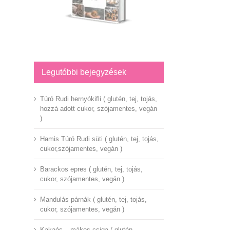
Legutóbbi bejegyzések
Túró Rudi hernyókifli ( glutén, tej, tojás,
hozzá adott cukor, szójamentes, vegán
)
Hamis Túró Rudi süti ( glutén, tej, tojás,
cukor,szójamentes, vegán )
Barackos epres ( glutén, tej, tojás,
cukor, szójamentes, vegán )
Mandulás párnák ( glutén, tej, tojás,
cukor, szójamentes, vegán )
Kakaós – mákos csiga ( glutén,