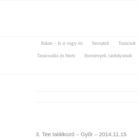
Kihagyás
Rólam – ki is vagy én
Receptek
Tanácsok
Tanácsadás és főzés
Események, tanfolyamok
View
Larger
3. Tee találkozó – Győr – 2014.11.15
Image