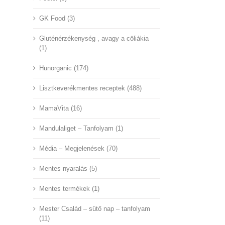
GK Food (3)
Gluténérzékenység , avagy a cöliákia
(1)
Hunorganic (174)
Lisztkeverékmentes receptek (488)
MamaVita (16)
Mandulaliget – Tanfolyam (1)
Média – Megjelenések (70)
Mentes nyaralás (5)
Mentes termékek (1)
Mester Család – sütő nap – tanfolyam
(11)