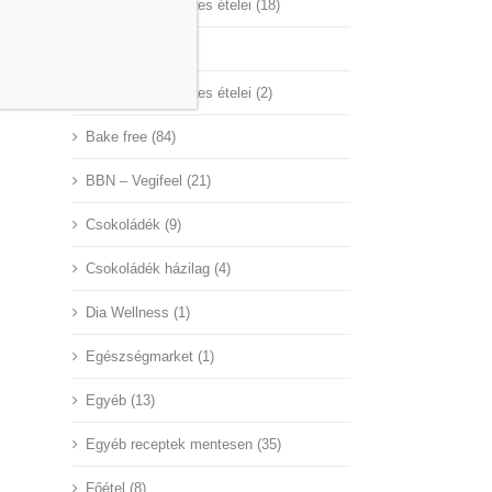
A Nagyvilág mentes ételei (18)
Aby Hungary (45)
Az ünnepek mentes ételei (2)
Bake free (84)
BBN – Vegifeel (21)
Csokoládék (9)
Csokoládék házilag (4)
Dia Wellness (1)
Egészségmarket (1)
Egyéb (13)
Egyéb receptek mentesen (35)
Főétel (8)