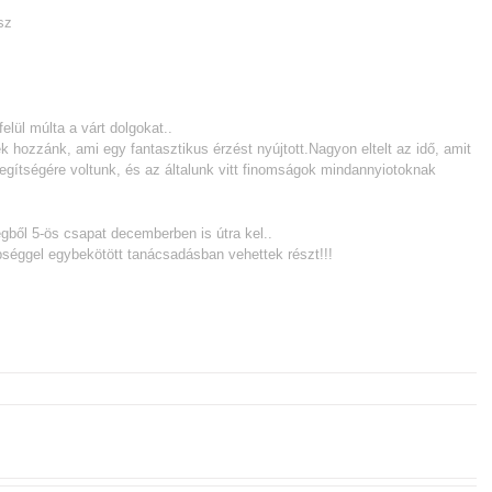
sz
lül múlta a várt dolgokat..
k hozzánk, ami egy fantasztikus érzést nyújtott.Nagyon eltelt az idő, amit
egítségére voltunk, és az általunk vitt finomságok mindannyiotoknak
ből 5-ös csapat decemberben is útra kel..
epséggel egybekötött tanácsadásban vehettek részt!!!