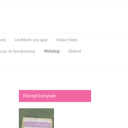
vek
Letölthető anyagok
Online főzés
gram és Rendezvény
Webshop
Hírlevél
Recept könyvek