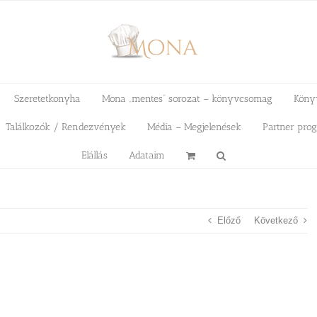
Szeretetkonyha
Mona „mentes” sorozat – könyvcsomag
Köny
Találkozók / Rendezvények
Média – Megjelenések
Partner pro
Elállás
Adataim
Előző
Következő