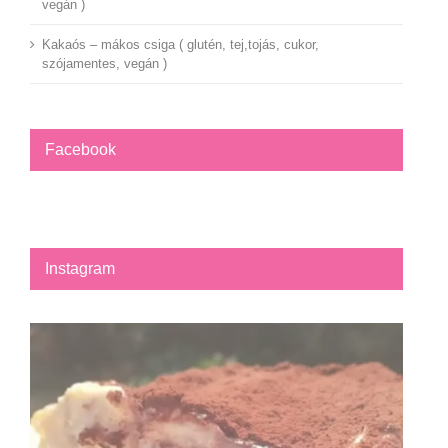
vegán )
Kakaós – mákos csiga ( glutén, tej,tojás, cukor,
szójamentes, vegán )
Facebook
Instagram