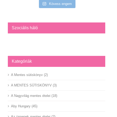
Kövess engem
Szociális háló
Facebook
YouTube
Instagram
Kategóriák
A Mentes sütiskönyv (2)
A MENTES SÜTISKÖNYV (3)
A Nagyvilág mentes ételei (18)
Aby Hungary (45)
Az ünnepek mentes ételei (2)