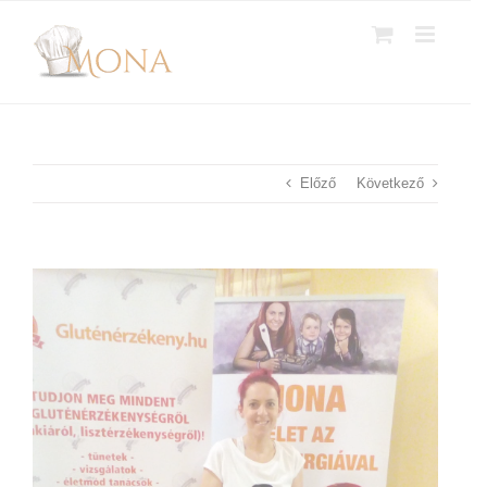
Kihagyás
Előző
Következő
View
Larger
Image