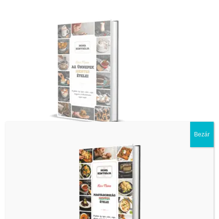
Bezár
Legutóbbi bejegyzések
Túró Rudi hernyókifli ( glutén, tej, tojás, hozzá adott cukor,
szójamentes, vegán )