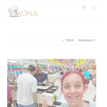
Kihagyás
Előző
Következő
View
Larger
Image