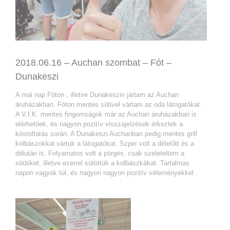
2018.06.16 – Auchan szombat – Fót –
Dunakeszi
A mai nap Fóton , illetve Dunakeszin jártam az Auchan
áruházakban. Fóton mentes sütivel vártam az oda látogatókat.
A V.I.K. mentes fingomságok már az Auchan áruházakban is
elérhetőek, és nagyon pozitív visszajelzések érkeztek a
kóstoltatás során. A Dunakeszi Auchanban pedig mentes grill
kolbászokkal vártuk a látogatókat. Szper volt a délelőtt és a
délután is. Folyamatos volt a pörgés, csak szeleteltem a
söütiket, illetve ezerrel sütöttük a kolbászkákat. Tartalmas
napon vagyok túl, és nagyon nagyon pozitív véleményekkel .