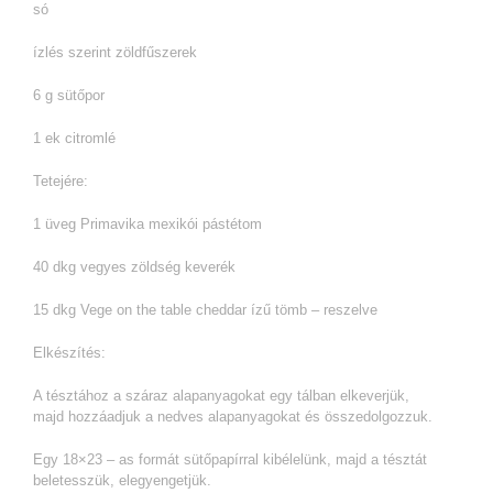
só
ízlés szerint zöldfűszerek
6 g sütőpor
1 ek citromlé
Tetejére:
1 üveg Primavika mexikói pástétom
40 dkg vegyes zöldség keverék
15 dkg Vege on the table cheddar ízű tömb – reszelve
Elkészítés:
A tésztához a száraz alapanyagokat egy tálban elkeverjük,
majd hozzáadjuk a nedves alapanyagokat és összedolgozzuk.
Egy 18×23 – as formát sütőpapírral kibélelünk, majd a tésztát
beletesszük, elegyengetjük.