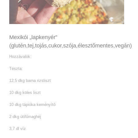
Mexikói „lapkenyér”
(glutén,tej,tojás,cukor,szója,élesztőmentes,vegán)
Hozzávalók:
Tészta:
12,5 dkg barna rizsliszt
10 dkg köles liszt
10 dkg tápióka keményítő
2 dkg útifűmaghéj
3,7 dl víz