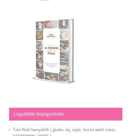
Legutóbbi bejegyzések
Túró Rudi hernyókifli ( glutén, tej, tojás, hozzá adott cukor,
szójamentes, vegán )