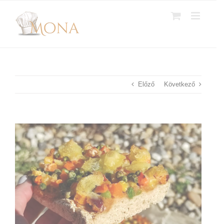
Kihagyás
Előző
Következő
View
Larger
Image