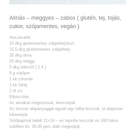
Almás – meggyes – zabos ( glutén, tej, tojás,
cukor, szójamentes, vegán )
Hozzávalók:
10 dkg gluténmentes zabpehelyliszt
15,5 dkg gluténmentes zabpehely
35 dkg alma
25 dkg meggy
5 dkg édesítő ( 1:4 )
8 g sütőpor
1 kk citromlé
1 kk fahéj
2 dl víz
Elkészítés:
Az almákat megmossuk, lereszeljük.
Az összes alapanyaggal együtt egy tálba tesszük, jó alaposan
kikeverjük.
Sütőpapírral bélelt 21×24 – es tepsibe tesszük és 180 fokos
sütőben kb. 30-35 perc alatt megsütjük.