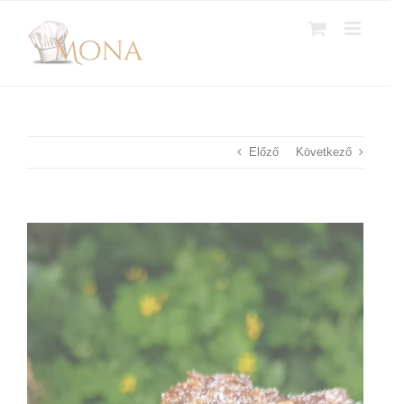
Kihagyás
Előző
Következő
View
Larger
Image