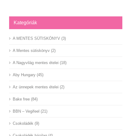
Kategóriák
A MENTES SÜTISKÖNYV (3)
A Mentes sütiskönyv (2)
A Nagyvilág mentes ételei (18)
Aby Hungary (45)
Az ünnepek mentes ételei (2)
Bake free (84)
BBN – Vegifeel (21)
Csokoládék (9)
Csokoládék házilag (4)