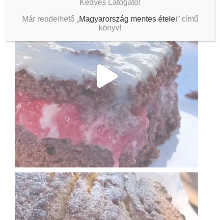
Kedves Látogató!
Már rendelhető „
Magyarország mentes ételei
” című
könyv!