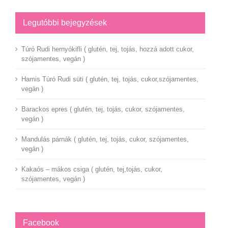
Legutóbbi bejegyzések
Túró Rudi hernyókifli ( glutén, tej, tojás, hozzá adott cukor,
szójamentes, vegán )
Hamis Túró Rudi süti ( glutén, tej, tojás, cukor,szójamentes,
vegán )
Barackos epres ( glutén, tej, tojás, cukor, szójamentes,
vegán )
Mandulás párnák ( glutén, tej, tojás, cukor, szójamentes,
vegán )
Kakaós – mákos csiga ( glutén, tej,tojás, cukor,
szójamentes, vegán )
Facebook