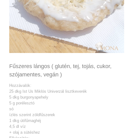
Fűszeres lángos ( glutén, tej, tojás, cukor,
szójamentes, vegán )
Hozzávalók:
25 dkg Ist Us Miklós Univerzál lisztkeverék
5 dkg burgonyapehely
5 g porélesztó
só
ízlés szerint zöldfűszerek
1 dkg útifűmaghéj
4,5 dl víz
+ olaj a sütéshez