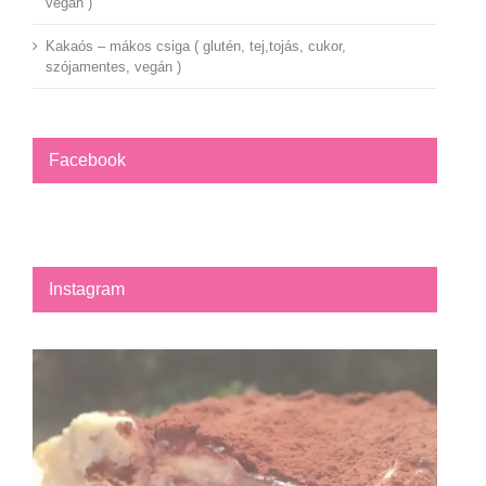
vegán )
Kakaós – mákos csiga ( glutén, tej,tojás, cukor,
szójamentes, vegán )
Facebook
Instagram