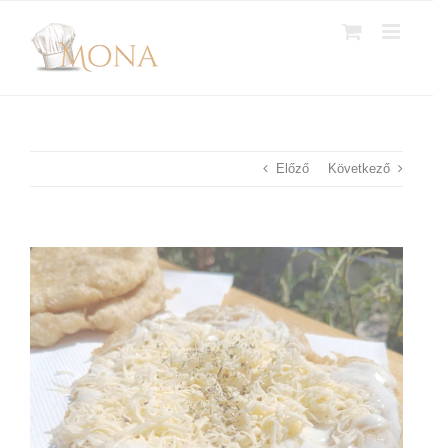
Kihagyás
Előző
Következő
View
Larger
Image