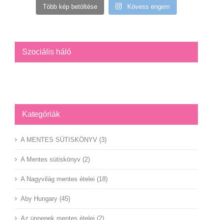
Több kép betöltése
Kövess engem
Szociális háló
Facebook
YouTube
Instagram
Kategóriák
A MENTES SÜTISKÖNYV (3)
A Mentes sütiskönyv (2)
A Nagyvilág mentes ételei (18)
Aby Hungary (45)
Az ünnepek mentes ételei (2)