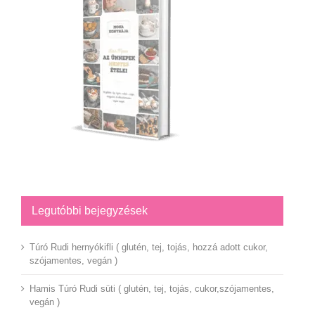
Legutóbbi bejegyzések
Túró Rudi hernyókifli ( glutén, tej, tojás, hozzá adott cukor,
szójamentes, vegán )
Hamis Túró Rudi süti ( glutén, tej, tojás, cukor,szójamentes,
vegán )