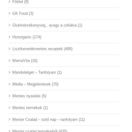
Főétel (8)
GK Food (3)
Gluténérzékenység , avagy a cöliákia (1)
Hunorganic (174)
Lisztkeverékmentes receptek (488)
MamaVita (16)
Mandulaliget – Tanfolyam (1)
Média – Megjelenések (70)
Mentes nyaralás (5)
Mentes termékek (1)
Mester Család – sütő nap – tanfolyam (11)
Mester család termékeiből (435)