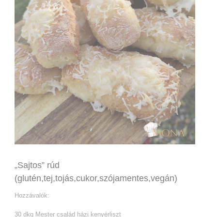
„Sajtos” rúd
(glutén,tej,tojás,cukor,szójamentes,vegán)
Hozzávalók:
30 dkg Mester család házi kenyérliszt