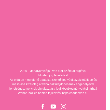
2026 - MonaKonyhája |
Van élet az ételallergiával
Minden jog fenntartva!
Az oldalon megjelenő adatokat szerzői jog védi, azok letöltése és
másolása kizárólag a weboldal tulajdonosának engedélyével
lehetséges, melynek elmulasztása jogi következményekkel járhat!
Webáruház és honlap fejlesztés: https://bodorweb.eu
Facebook
YouTube
Instagram