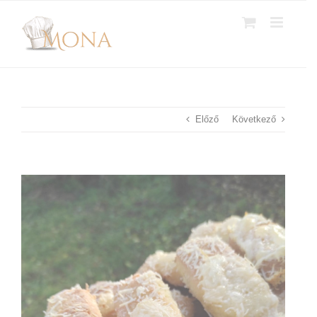
Kihagyás
Előző
Következő
View
Larger
Image