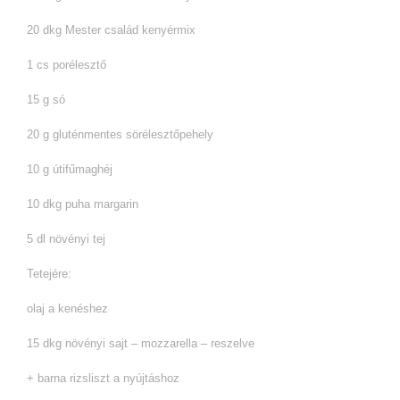
20 dkg Mester család kenyérmix
1 cs porélesztő
15 g só
20 g gluténmentes sörélesztőpehely
10 g útifűmaghéj
10 dkg puha margarin
5 dl növényi tej
Tetejére:
olaj a kenéshez
15 dkg növényi sajt – mozzarella – reszelve
+ barna rizsliszt a nyújtáshoz