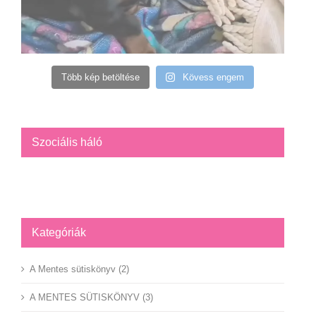
Több kép betöltése
Kövess engem
Szociális háló
Facebook
YouTube
Instagram
Kategóriák
A Mentes sütiskönyv (2)
A MENTES SÜTISKÖNYV (3)