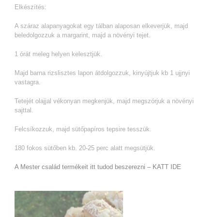
Elkészítés:
A száraz alapanyagokat egy tálban alaposan elkeverjük, majd
beledolgozzuk a margarint, majd a növényi tejet.
1 órát meleg helyen kelesztjük.
Majd barna rizslisztes lapon átdolgozzuk, kinyújtjuk kb 1 ujjnyi
vastagra.
Tetejét olajjal vékonyan megkenjük, majd megszórjuk a növényi
sajttal.
Felcsíkozzuk, majd sütőpapíros tepsire tesszük.
180 fokos sütőben kb. 20-25 perc alatt megsütjük.
A Mester család termékeit itt tudod beszerezni – KATT IDE