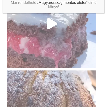
Már rendelhető „
Magyarország mentes ételei
” című
könyv!