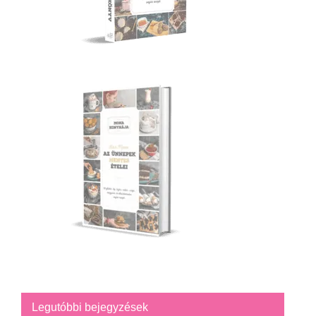
Legutóbbi bejegyzések