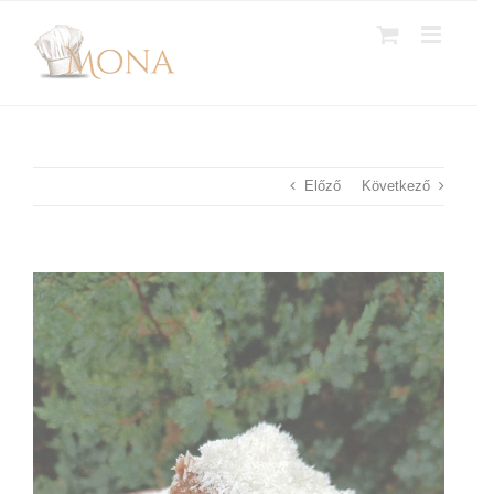
Kihagyás
Előző
Következő
View
Larger
Image