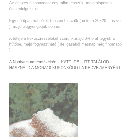
Az összes alapanyagot egy tálba tesszük, majd alaposan
összedolgozzuk.
Egy sütőpapírral bélelt tepsibe tesszük ( nekem 20×20 – as volt
), majd elegyengetjük benne.
A tetejére kókuszreszeléket szórunk,majd 3-4 órát tegyük a
hűtőbe, majd fogyasztható ( de igazából másnap még finomabb
).
A Nutriversum termékekért – KATT IDE – ITT TALÁLOD –
HASZNÁLD A MONA10 KUPONKÓDOT A KEDVEZMÉNYÉRT