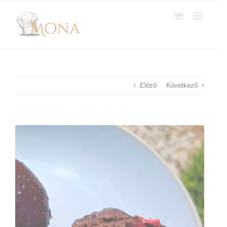
Kihagyás
Előző
Következő
View
Larger
Image