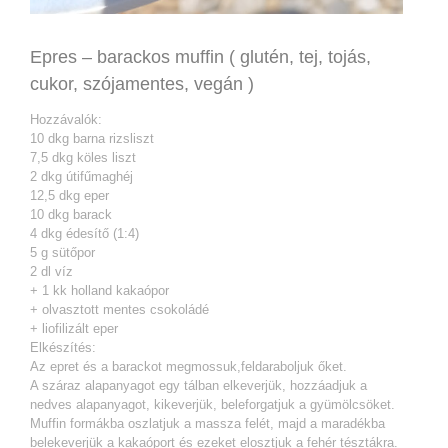
Epres – barackos muffin ( glutén, tej, tojás,
cukor, szójamentes, vegán )
Hozzávalók:
10 dkg barna rizsliszt
7,5 dkg köles liszt
2 dkg útifűmaghéj
12,5 dkg eper
10 dkg barack
4 dkg édesítő (1:4)
5 g sütőpor
2 dl víz
+ 1 kk holland kakaópor
+ olvasztott mentes csokoládé
+ liofilizált eper
Elkészítés:
Az epret és a barackot megmossuk,feldaraboljuk őket.
A száraz alapanyagot egy tálban elkeverjük, hozzáadjuk a
nedves alapanyagot, kikeverjük, beleforgatjuk a gyümölcsöket.
Muffin formákba oszlatjuk a massza felét, majd a maradékba
belekeverjük a kakaóport és ezeket elosztjuk a fehér tésztákra.