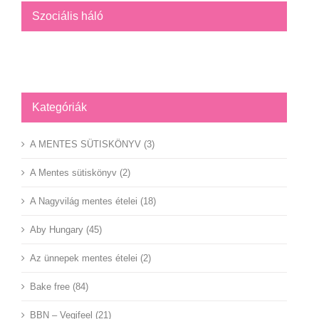
Szociális háló
Facebook
YouTube
Instagram
Kategóriák
A MENTES SÜTISKÖNYV (3)
A Mentes sütiskönyv (2)
A Nagyvilág mentes ételei (18)
Aby Hungary (45)
Az ünnepek mentes ételei (2)
Bake free (84)
BBN – Vegifeel (21)