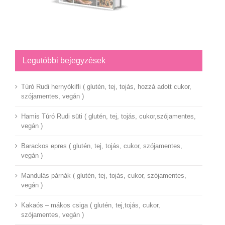
Legutóbbi bejegyzések
Túró Rudi hernyókifli ( glutén, tej, tojás, hozzá adott cukor,
szójamentes, vegán )
Hamis Túró Rudi süti ( glutén, tej, tojás, cukor,szójamentes,
vegán )
Barackos epres ( glutén, tej, tojás, cukor, szójamentes,
vegán )
Mandulás párnák ( glutén, tej, tojás, cukor, szójamentes,
vegán )
Kakaós – mákos csiga ( glutén, tej,tojás, cukor,
szójamentes, vegán )