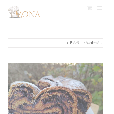
Kihagyás
Előző
Következő
View
Larger
Image