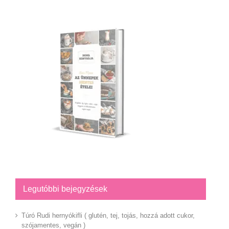
Legutóbbi bejegyzések
Túró Rudi hernyókifli ( glutén, tej, tojás, hozzá adott cukor,
szójamentes, vegán )