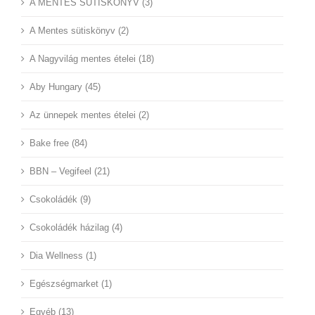
A MENTES SÜTISKÖNYV (3)
A Mentes sütiskönyv (2)
A Nagyvilág mentes ételei (18)
Aby Hungary (45)
Az ünnepek mentes ételei (2)
Bake free (84)
BBN – Vegifeel (21)
Csokoládék (9)
Csokoládék házilag (4)
Dia Wellness (1)
Egészségmarket (1)
Egyéb (13)