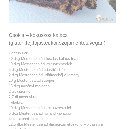
Csokis – kókuszos kalács
(glutén,tej,tojás,cukor,szójamentes,vegán)
Hozzávalók:
40 dkg Mester család foszlós kalács liszt
10 dkg Mester család kókuszreszelék
5 dkg Mester család édesítő (1:4)
2 dkg Mester család útifűmaghéj őrlemény
10 g Mester család sütőpor
15 dkg növényi margarin
2 ek citromlé
2,7 dl növényi tej
Töltelék:
10 dkg Mester család kókuszreszelék
5 dkg Mester család holland kakaópor
ízlés szerint édesítő
12,5 dkg Mester család diabetikus étbevonó – olvasztva