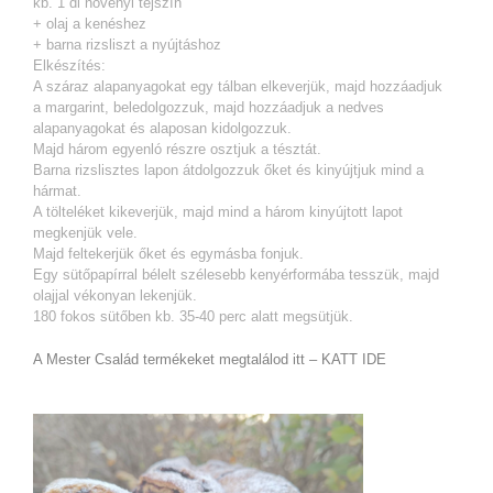
kb. 1 dl növényi tejszín
+ olaj a kenéshez
+ barna rizsliszt a nyújtáshoz
Elkészítés:
A száraz alapanyagokat egy tálban elkeverjük, majd hozzáadjuk
a margarint, beledolgozzuk, majd hozzáadjuk a nedves
alapanyagokat és alaposan kidolgozzuk.
Majd három egyenló részre osztjuk a tésztát.
Barna rizslisztes lapon átdolgozzuk őket és kinyújtjuk mind a
hármat.
A tölteléket kikeverjük, majd mind a három kinyújtott lapot
megkenjük vele.
Majd feltekerjük őket és egymásba fonjuk.
Egy sütőpapírral bélelt szélesebb kenyérformába tesszük, majd
olajjal vékonyan lekenjük.
180 fokos sütőben kb. 35-40 perc alatt megsütjük.
A Mester Család termékeket megtalálod itt – KATT IDE